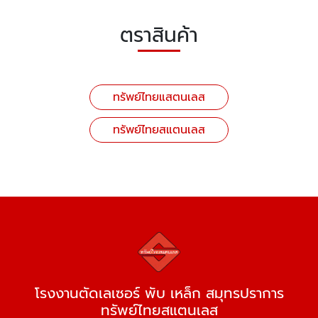
ตราสินค้า
ทรัพย์ไทยแสตนเลส
ทรัพย์ไทยสแตนเลส
โรงงานตัดเลเซอร์ พับ เหล็ก สมุทรปราการ
ทรัพย์ไทยสแตนเลส