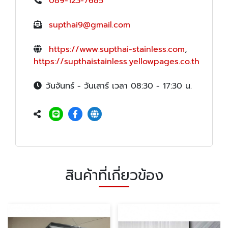
089-123-7685
supthai9@gmail.com
https://www.supthai-stainless.com
,
https://supthaistainless.yellowpages.co.th
วันจันทร์ - วันเสาร์ เวลา 08:30 - 17:30 น.
สินค้าที่เกี่ยวข้อง