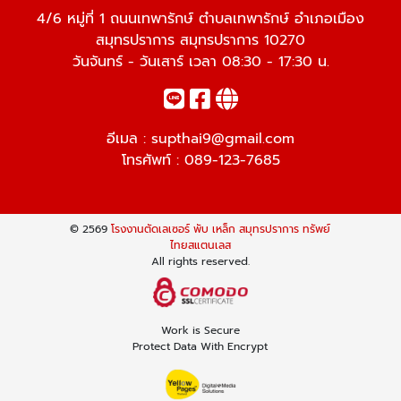
4/6 หมู่ที่ 1 ถนนเทพารักษ์ ตำบลเทพารักษ์ อำเภอเมือง
สมุทรปราการ สมุทรปราการ 10270
วันจันทร์ - วันเสาร์ เวลา 08:30 - 17:30 น.
อีเมล :
supthai9@gmail.com
โทรศัพท์ :
089-123-7685
© 2569
โรงงานตัดเลเซอร์ พับ เหล็ก สมุทรปราการ ทรัพย์
ไทยสแตนเลส
All rights reserved.
Work is Secure
Protect Data With Encrypt