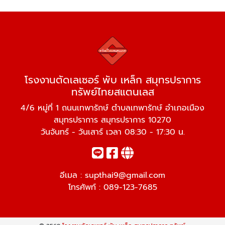
โรงงานตัดเลเซอร์ พับ เหล็ก สมุทรปราการ
ทรัพย์ไทยสแตนเลส
4/6 หมู่ที่ 1 ถนนเทพารักษ์ ตำบลเทพารักษ์ อำเภอเมือง
สมุทรปราการ สมุทรปราการ 10270
วันจันทร์ - วันเสาร์ เวลา 08:30 - 17:30 น.
อีเมล :
supthai9@gmail.com
โทรศัพท์ :
089-123-7685